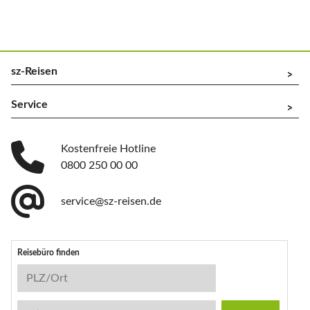
sz-Reisen
^
Service
^
Kostenfreie Hotline
0800 250 00 00
service@sz-reisen.de
Reisebüro finden
Reisebüro-Suche
PLZ/Ort
Stichwort