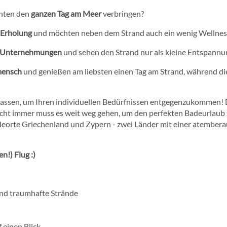
chten den
ganzen Tag am Meer
verbringen?
 Erholung
und möchten neben dem Strand auch ein wenig Wellnes
e Unternehmungen
und sehen den Strand nur als kleine Entspannu
mensch
und genießen am liebsten einen Tag am Strand, während di
npassen, um Ihren individuellen Bedürfnissen entgegenzukommen! D
ht immer muss es weit weg gehen, um den perfekten Badeurlaub z
Badeorte Griechenland und Zypern - zwei Länder mit einer atembe
en!) Flug :)
und traumhafte Strände
 einen Blick