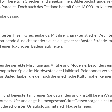
 wir bereits in Griechenland angekommen. Bilderbuchstrände, rei
es Paradies. Doch auch das Festland hat mit über 13.000 km Küstenli
nlands sind:
nntesten Inseln Griechenlands. Mit ihrer charakteristischen Archi
eraubende Aussicht, sondern auch einige der schönsten Strände im
uf einen luxuriösen Badeurlaub legen.
hnen die perfekte Mischung aus Antike und Moderne. Besonders em
lympischen Spiele im Nordwesten der Halbinsel. Peloponnes verbi
für Badeurlauber, die dennoch die griechische Kultur näher kenn
den und begeistert mit feinen Sandstränden und kristallklarem Was
ote am Ufer und enge, blumengeschmückte Gassen sorgen nicht nur 
ert die schönsten Urlaubsfotos mit nach Hause bringen!