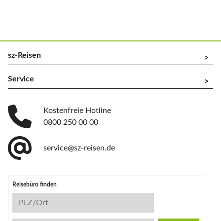
sz-Reisen
^
Service
^
Kostenfreie Hotline
0800 250 00 00
service@sz-reisen.de
Reisebüro finden
Reisebüro-Suche
PLZ/Ort
Stichwort