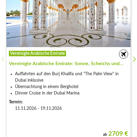
Tunesien
Tunesien: Sonne, Sand und Weltgeschichte
Frühbucherrabatt von 3% bis zum 30.09.2026 auf Termine
2027
Übernachtung in Superior Zelten in der Wüste von Douz
UNESCO-Weltkulturerbestätte + Wüsten-Natur + Drehorte
von STAR WARS
Termine:
23.10.2026 - 01.11.2026
09.04.2027 - 18.04.2027
und 1 weiterer ...
2191
€
ab