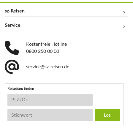
sz-Reisen
^
Service
^
Kostenfreie Hotline
0800 250 00 00
service@sz-reisen.de
Reisebüro finden
Reisebüro-Suche
PLZ/Ort
Stichwort