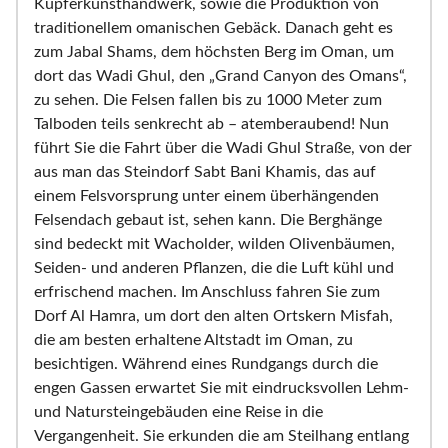
Kupferkunsthandwerk, sowie die Produktion von
traditionellem omanischen Gebäck. Danach geht es
zum Jabal Shams, dem höchsten Berg im Oman, um
dort das Wadi Ghul, den „Grand Canyon des Omans“,
zu sehen. Die Felsen fallen bis zu 1000 Meter zum
Talboden teils senkrecht ab – atemberaubend! Nun
führt Sie die Fahrt über die Wadi Ghul Straße, von der
aus man das Steindorf Sabt Bani Khamis, das auf
einem Felsvorsprung unter einem überhängenden
Felsendach gebaut ist, sehen kann. Die Berghänge
sind bedeckt mit Wacholder, wilden Olivenbäumen,
Seiden- und anderen Pflanzen, die die Luft kühl und
erfrischend machen. Im Anschluss fahren Sie zum
Dorf Al Hamra, um dort den alten Ortskern Misfah,
die am besten erhaltene Altstadt im Oman, zu
besichtigen. Während eines Rundgangs durch die
engen Gassen erwartet Sie mit eindrucksvollen Lehm-
und Natursteingebäuden eine Reise in die
Vergangenheit. Sie erkunden die am Steilhang entlang