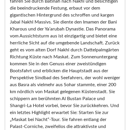
fahren Sie durch Batinah nach Nakhl und besichtigen
die beeindruckende Festung, erbaut vor dem
gigantischen Hintergrund des schroffen und kargen
Jabal Nakhl Massivs. Sie diente den Imamen der Bani
Kharous und der Ya’arubah Dynastie. Das Panorama
vom Aussichtsturm aus ist einzigartig und bietet eine
herrliche Sicht auf die umgebende Landschaft. Zurück
geht es vom alten Dorf Nakhl durch Dattelpalmgärten
Richtung Küste nach Maskat. Zum Sonnenuntergang
kommen Sie in den Genuss einer zweistündigen
Bootsfahrt und erblicken die Hauptstadt aus der
Perspektive Sindbad des Seefahrers, der wohl weniger
aus Basra als vielmehr aus Sohar stammte, einer 200
km nördlich von Maskat gelegenen Küstenstadt. Sie
schippern am berühmten Al Bustan Palace und
Shangri-La Hotel vorbei, bevor Sie zurückkehren. Und
ein letztes Highlight erwartet Sie: Starten Sie zur
„Maskat bei Nacht“-Tour. Sie fahren entlang der
Palast-Corniche, zweifellos die attraktivste und