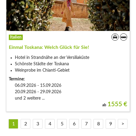
Italien
Einmal Toskana: Welch Glück für Sie!
Hotel in Strandnähe an der Versiliaküste
Schönste Städte der Toskana
Weinprobe im Chianti-Gebiet
Termine:
06.09.2026 - 15.09.2026
20.09.2026 - 29.09.2026
und 2 weitere ...
1555
€
ab
1
2
3
4
5
6
7
8
9
>