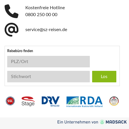
Kostenfreie Hotline
0800 250 00 00
service@sz-reisen.de
Reisebüro finden
Reisebüro-Suche
PLZ/Ort
Stichwort