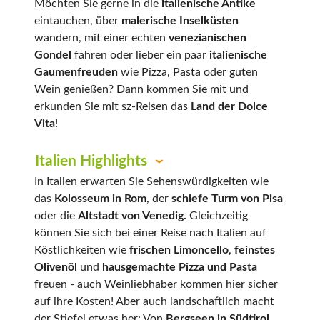
Möchten Sie gerne in die
italienische Antike
eintauchen, über
malerische Inselküsten
wandern, mit einer echten
venezianischen
Gondel
fahren oder lieber ein paar
italienische
Gaumenfreuden
wie Pizza, Pasta oder guten
Wein genießen? Dann kommen Sie mit und
erkunden Sie mit sz-Reisen das
Land der Dolce
Vita
!
Italien Highlights
In Italien erwarten Sie Sehenswürdigkeiten wie
das
Kolosseum in Rom
, der
schiefe Turm von Pisa
oder die
Altstadt von Venedig.
Gleichzeitig
können Sie sich bei einer Reise nach Italien auf
Köstlichkeiten wie
frischen Limoncello
,
feinstes
Olivenöl
und
hausgemachte Pizza und Pasta
freuen - auch Weinliebhaber kommen hier sicher
auf ihre Kosten! Aber auch landschaftlich macht
der Stiefel etwas her: Von
Bergseen in Südtirol
,