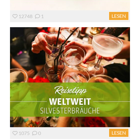
LESEN
12748
1
LESEN
1075
0