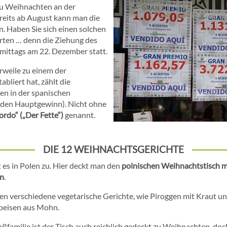
 zu Weihnachten an der
reits ab August kann man die
. Haben Sie sich einen solchen
arten … denn die Ziehung des
rmittags am 22. Dezember statt.
rweile zu einem der
abliert hat, zählt die
n in der spanischen
ür den Hauptgewinn). Nicht ohne
ordo“ („Der Fette“)
genannt.
DIE 12 WEIHNACHTSGERICHTE
es in Polen zu. Hier deckt man den
polnischen Weihnachtstisch m
ln
.
n verschiedene vegetarische Gerichte, wie Piroggen mit Kraut u
peisen aus Mohn.
ßfamilie ist der Tisch auch reichlich gedeckt zu Weihnachten, doc