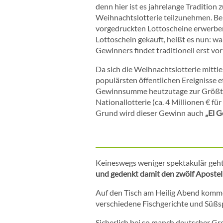
denn hier ist es jahrelange Tradition
Weihnachtslotterie teilzunehmen. Be
vorgedruckten Lottoscheine erwerben
Lottoschein gekauft, heißt es nun: w
Gewinners findet traditionell erst vo
Da sich die Weihnachtslotterie mittle
populärsten öffentlichen Ereignisse et
Gewinnsumme heutzutage zur Größte
Nationallotterie (ca. 4 Millionen € f
Grund wird dieser Gewinn auch
„El G
Keineswegs weniger spektakulär geht 
und gedenkt damit den zwölf Aposte
Auf den Tisch am Heilig Abend komme
verschiedene Fischgerichte und Süßs
Sicherlich bei so manch deutscher Gro