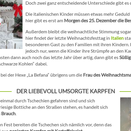
Doch zwei ganz entscheidende Unterschiede gibt es 
Die italienischen Kinder müssen etwas mehr Geduld 
hier gibt es erst am
Morgen des 25. Dezember die Be
Außerdem bleibt die weihnachtliche Stimmung sogar 
hier findet der letzte Weihnachtsfesttag in
Italien
sta
besonderen Gast zu den Familien mit ihren Kinder
jedoch nur, wenn die Kinder ihre Strümpfe an den K
sten dann auch noch das letzte Jahr über artig, dann gibt es
Süßig
 „schwarze Kohlen“ dabei.
h bei der Hexe „La Befana“ übrigens um die
Frau des Weihnachtsm
DER LIEBEVOLL UMSORGTE KARPFEN
 einmal durch Tschechien gefahren sind und sich
iesige Bottiche an den Straßen stehen, es handelt sich
n Brauch
.
 Fest bereiten die Tschechen sich nämlich vor, denn das
l aus
panierten Karpfen mit Kartoffelsalat
.