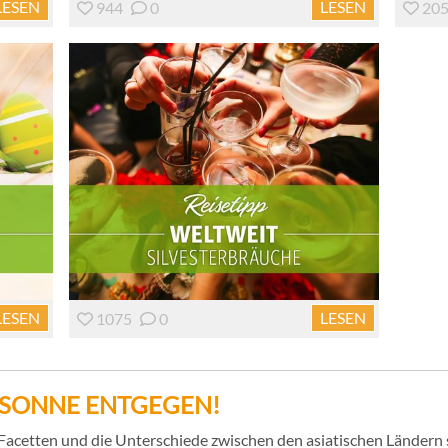
LESEN
LESEN
944
0
20
LESEN
LESEN
1075
0
R SONNE ENTGEGEN!
e Facetten und die Unterschiede zwischen den asiatischen Ländern 