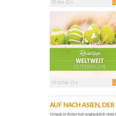
954
1
12748
1
AUF NACH ASIEN, DE
Urlaub in Asien hat unglaublich viel