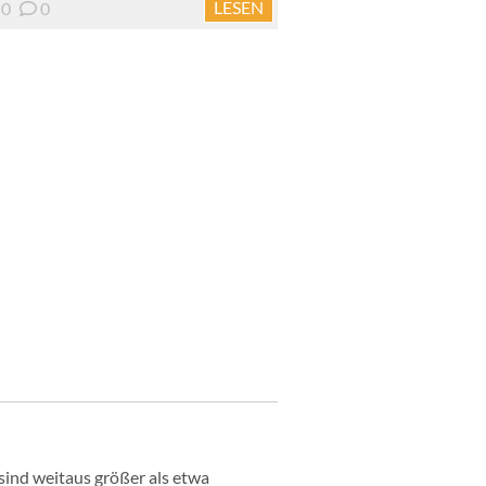
LESEN
50
0
sind weitaus größer als etwa