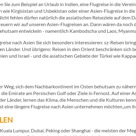
ie zum Beispiel an Urlaub in Indien, eine Flugreise in die Verein
n wie Kirgisistan und Usbekistan oder einer Asien-Flugreise in di
icht fehlen dürfen natürlich die assiatischen Reiseziele auf dem 
steuern wir auf unseren Asien-Flugreisen an. Dann wären da noch d
d behutsam entwickeln - namentlich Kambodscha und Laos, Myanm
greise nach Asien Sie sich besonders interessieren: sz-Reisen bringt
gen Länder. Und übrigens: Reisen in den Orient beschränken sich be
ien und Israel - und die asiatischen Gebiete der Türkei wie Kappa
ter Weg, sich dem Nachbarkontinent im Osten behutsam zu nähern
es die Emirate am Persischen Golf oder Ziele in Fernost. Auf eine
 der Länder, lernen das Klima, die Menschen und die Kulturen kenn
t eine längere Flugreise nach Asien unternehmen möchten,.um ihr
LEN
 Kuala Lumpur, Dubai, Peking oder Shanghai - die meisten der Meg